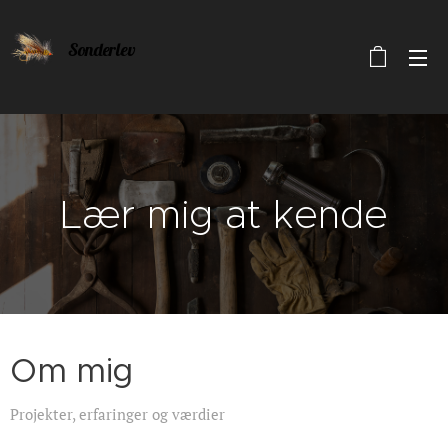
Sonderlev
Lær mig at kende
Om mig
Projekter, erfaringer og værdier