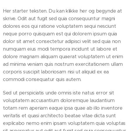
Her starter teksten. Du kan klikke her og begynde at
skrive. Odit aut fugit sed quia consequuntur magni
dolores eos qui ratione voluptatem sequi nesciunt
neque porro quisquam est qui dolorem ipsum quia
dolor sit amet consectetur adipisci velit sed quia non
numquam eius modi tempora incidunt ut labore et
dolore magnam aliquam quaerat voluptatem ut enim
ad minima veniam quis nostrum exercitationem ullam
corporis suscipit laboriosam nisi ut aliquid ex ea
commodi consequatur quis autem.
Sed ut perspiciatis unde omnis iste natus error sit
voluptatem accusantium doloremque laudantium
totam rem aperiam eaque ipsa quae ab illo inventore
veritatis et quasi architecto beatae vitae dicta sunt
explicabo nemo enim ipsam voluptatem quia voluptas
sit aspernatur aut odit aut fugit sed quia consequuntur