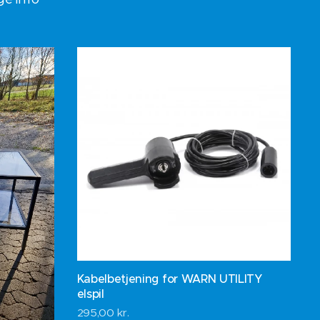
Kabelbetjening for WARN UTILITY
elspil
295,00
kr.