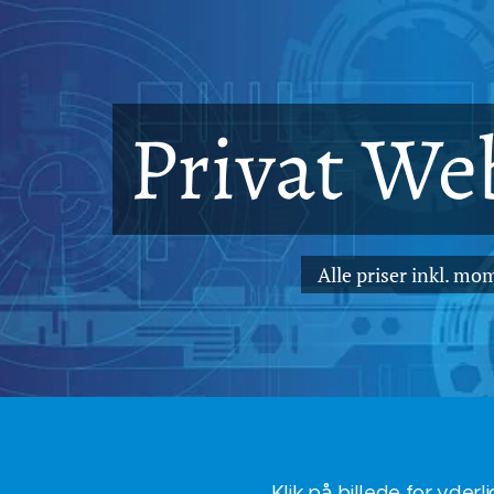
Privat We
Alle priser inkl. mo
Klik på billede for yderli