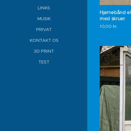
LINKS
Hjørnebånd el
med skruer
MUSIK
10,00
kr.
PRIVAT
KONTAKT OS
3D PRINT
TEST