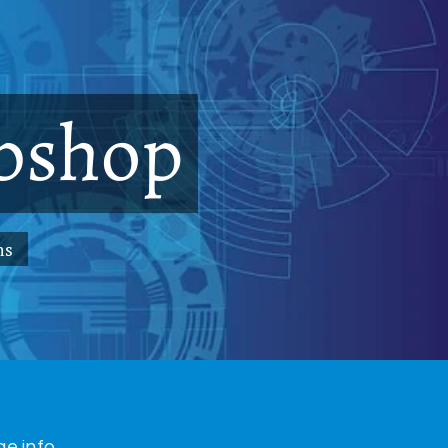
bshop
ms
ge info